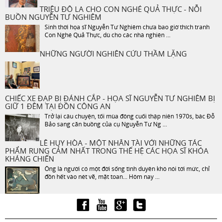
TRIỆU ĐÔ LA CHO CON NGHÉ QUẢ THỰC - NỖI
BUỒN NGUYỄN TƯ NGHIÊM
Sinh thời họa sĩ Nguyễn Tư Nghiêm chưa bao giờ thích tranh
Con Nghé Quả Thực, dù cho các nhà nghiên ...
NHỮNG NGƯỜI NGHIÊN CỨU THẦM LẶNG
CHIẾC XE ĐẠP BỊ ĐÁNH CẮP - HỌA SĨ NGUYỄN TƯ NGHIÊM BỊ
GIỮ 1 ĐÊM TẠI ĐỒN CÔNG AN
Trở lại câu chuyện, tối mùa đông cuối thập niên 1970s, bác Đỗ
Bảo sang căn buồng của cụ Nguyễn Tư Ng ...
LÊ HUY HÒA - MỘT NHÂN TÀI VỚI NHỮNG TÁC
PHẨM RUNG CẢM NHẤT TRONG THẾ HỆ CÁC HỌA SĨ KHÓA
KHÁNG CHIẾN
Ông là người có một đời sống tình duyên khó nói tới mức, chỉ
đồn hết vào nét vẽ, mặt toan... Hôm nay ...