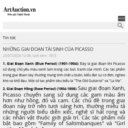
Tin tức
NHỮNG GIAI ĐOẠN TÁI SINH CỦA PICASSO
23/07/2024 12:06, lượt xem: 1813
1. Giai Đoạn Xanh (Blue Period) (1901-1904):
Đây là giai đoạn khi Picasso
sử dụng chủ yếu màu xanh lam trong các bức tranh của mình. Các tác phẩm
trong giai đoạn này thường mang tính chất u buồn, biểu đạt sự cô đơn, nghèo
khó và khổ đau. Một số tác phẩm tiêu biểu là "The Old Guitarist" và "La Vie".
Sau giai đoạn Xanh,
2. Giai Đoạn Hồng (Rose Period) (1904-1906):
Picasso chuyển sang sử dụng các gam màu ấm
hơn như hồng, đỏ và cam. Các chủ đề trong giai
đoạn này trở nên tươi sáng hơn, thường miêu tả
những người biểu diễn xiếc, nghệ sĩ hát rong và
các nhân vật thuộc giới giải trí. Các tác phẩm nổi
bật bao gồm "Family of Saltimbanques" và "Girl