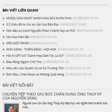
BÀI VIẾT LIÊN QUAN:
MỪNG SINH NHẬT DANH HOẠ BÙI XUÂN PHÁI
(01/09/2024 10:07)
3,5 triệu đô la cho xe của Vua Bảo Đại
(14/08/2024 10:43)
Nên đầu tư tranh Nguyễn Phan Chánh hay Lê Phổ
(06/07/2024 08:33)
Hội hoạ Hiện đại
(08/06/2024 03:46)
MÔI GIỚI TRANH
(03/06/2024 02:37)
ÁNH SÁNG - THIỀN ĐỊNH - HỘI HOẠ
(03/06/2024 01:37)
Hỏi AI GPT 4.0 "Danh Họa Dân Tộc Là Gì?"
(29/05/2024 05:28)
Đầu Rồng Ngậm Chữ Thọ
(23/05/2024 10:15)
Màu sắc của Quyền Uy và Sự Trường Tồn
(22/05/2024 10:24)
Đèn Dầu, Chén Rượu và Những Quả Hồng
(21/05/2024 03:18)
BÀI VIẾT NỔI BẬT
CHUYỆN TIẾP THEO SAU BỨC CHÂN DUNG ÔNG THỤY KÝ
CỦA NGUYỄN SÁNG
Người con cả của ông Thụy Ký tiếp tục với nghề làm tranh sơn
mài...