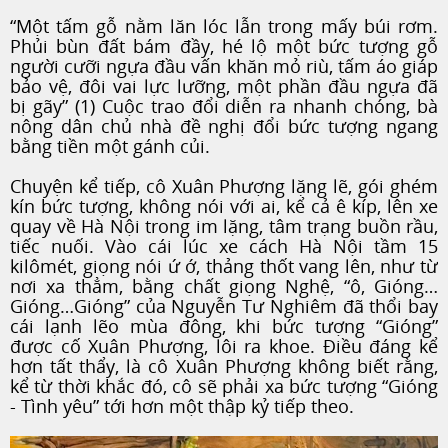
“Một tấm gỗ nằm lăn lóc lẫn trong mấy búi rơm.
Phủi bùn đất bám đầy, hé lộ một bức tượng gỗ
người cưỡi ngựa đầu vấn khăn mỏ riù, tấm áo giáp
bảo vệ, đôi vai lực lưỡng, một phần đầu ngựa đã
bị gãy” (1) Cuộc trao đổi diễn ra nhanh chóng, bà
nông dân chủ nhà đề nghị đổi bức tượng ngang
bằng tiền một gánh củi.
Chuyện kể tiếp, cô Xuân Phượng lặng lẽ, gói ghém
kín bức tượng, không nói với ai, kể cả ê kíp, lên xe
quay về Hà Nội trong im lặng, tâm trạng buồn rầu,
tiếc nuối. Vào cái lúc xe cách Hà Nội tầm 15
kilômét, giọng nói ứ ớ, thảng thốt vang lên, như từ
nơi xa thẳm, bằng chất giọng Nghệ, “ô, Gióng…
Gióng…Gióng” của Nguyễn Tư Nghiêm đã thổi bay
cái lạnh lẽo mùa đông, khi bức tượng “Gióng”
được cố Xuân Phượng, lôi ra khoe. Điều đáng kể
hơn tất thẩy, là cô Xuân Phượng không biết rằng,
kể từ thời khắc đó, cô sẽ phải xa bức tượng “Gióng
- Tình yêu” tới hơn một thập kỷ tiếp theo.