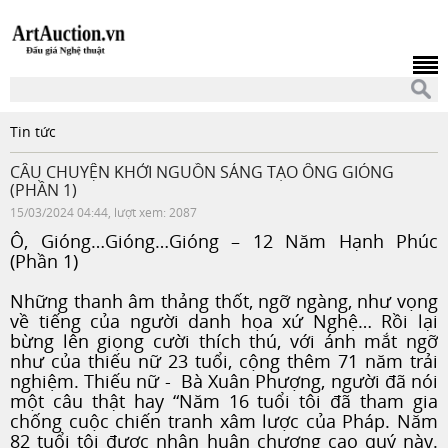
Tin tức
CÂU CHUYỆN KHỞI NGUỒN SÁNG TẠO ÔNG GIÓNG
(PHẦN 1)
15/03/2024 04:44, lượt xem: 2087
Ô, Gióng…Gióng…Gióng – 12 Năm Hạnh Phúc
(Phần 1)
Những thanh âm thảng thốt, ngỡ ngàng, như vọng
về tiếng của người danh họa xứ Nghệ… Rồi lại
bừng lên giọng cười thích thú, với ánh mắt ngỡ
như của thiếu nữ 23 tuổi, cộng thêm 71 năm trải
nghiệm. Thiếu nữ - Bà Xuân Phượng, người đã nói
một câu thật hay “Năm 16 tuổi tôi đã tham gia
chống cuộc chiến tranh xâm lược của Pháp. Năm
82 tuổi tôi được nhận huân chương cao quý này.