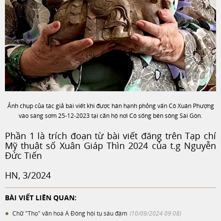
Ảnh chụp của tác giả bài viết khi được hân hạnh phỏng vấn Cô Xuân Phượng
vào sáng sơm 25-12-2023 tại căn hộ nơi Cô sống bên sông Sài Gòn.
Phần 1 là trích đoạn từ bài viết đăng trên Tạp chí
Mỹ thuật số Xuân Giáp Thìn 2024 của t.g Nguyễn
Đức Tiến
HN, 3/2024
BÀI VIẾT LIÊN QUAN:
Chữ "Thọ" văn hoá Á Đông hội tụ sâu đậm
(10/09/2024 09:08)