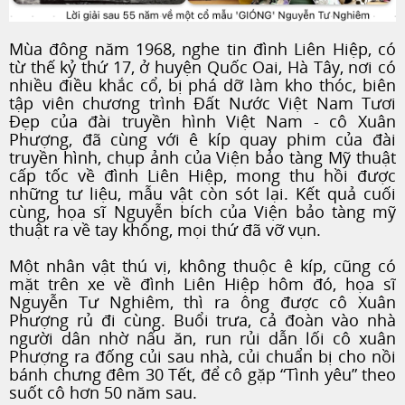
Mùa đông năm 1968, nghe tin đình Liên Hiệp, có
từ thế kỷ thứ 17, ở huyện Quốc Oai, Hà Tây, nơi có
nhiều điều khắc cổ, bị phá dỡ làm kho thóc, biên
tập viên chương trình Đất Nước Việt Nam Tươi
Đẹp của đài truyền hình Việt Nam - cô Xuân
Phượng, đã cùng với ê kíp quay phim của đài
truyền hình, chụp ảnh của Viện bảo tàng Mỹ thuật
cấp tốc về đình Liên Hiệp, mong thu hồi được
những tư liệu, mẫu vật còn sót lại. Kết quả cuối
cùng, họa sĩ Nguyễn bích của Viện bảo tàng mỹ
thuật ra về tay không, mọi thứ đã vỡ vụn.
Một nhân vật thú vị, không thuộc ê kíp, cũng có
mặt trên xe về đình Liên Hiệp hôm đó, họa sĩ
Nguyễn Tư Nghiêm, thì ra ông được cô Xuân
Phượng rủ đi cùng. Buổi trưa, cả đoàn vào nhà
người dân nhờ nấu ăn, run rủi dẫn lối cô xuân
Phượng ra đống củi sau nhà, củi chuẩn bị cho nồi
bánh chưng đêm 30 Tết, để cô gặp “Tình yêu” theo
suốt cô hơn 50 năm sau.