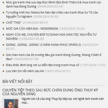
Mức giá tranh nhà sưu tập Đức Minh (Bùi Đình Thản) trả mua tranh các
danh hoạ Đông Dương
(04/09/2024 02:54)
Tư tưởng triết học Nietzsche hiện đại chiếu vào tranh Múa Sư Tử của
Nguyễn Tư Nghiêm
(28/06/2024 03:30)
CHỮ "THỌ"
(21/06/2024 09:37)
MỨC GIÁ CỦA HIỆN ĐẠI - MODERNISM
(19/05/2024 10:32)
NGÀY CỦA MẸ, CHUYỆN ĐỜI TƯ DANH HOẠ DÂN TỘC NGUYỄN TƯ
NGHIÊM
(12/05/2024 09:30)
GIÓNG...GIÓNG...GIÓNG 12 NĂM HẠNH PHÚC (PHẦN 2)
(24/03/2024
05:37)
Gót chân Asin của thị trường đấu giá tranh Đông Dương, Kháng Chiến ở
đâu?
(15/03/2024 01:50)
Điêu khắc đình làng với sự diễn đạt trong tranh múa cổ
(17/01/2024 11:07)
Lưu Văn Sìn nỗi niềm sâu kín
(14/01/2024 05:51)
BÀI VIẾT NỔI BẬT
CHUYỆN TIẾP THEO SAU BỨC CHÂN DUNG ÔNG THỤY KÝ
CỦA NGUYỄN SÁNG
Người con cả của ông Thụy Ký tiếp tục với nghề làm tranh sơn
mài...