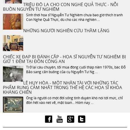
TRIỆU ĐÔ LA CHO CON NGHÉ QUẢ THỰC - NỖI
BUỒN NGUYỄN TƯ NGHIÊM
Sinh thời họa sĩ Nguyễn Tư Nghiêm chưa bao giờ thích tranh
Con Nghé Quả Thực, dù cho các nhà nghiên ...
NHỮNG NGƯỜI NGHIÊN CỨU THẦM LẶNG
CHIẾC XE ĐẠP BỊ ĐÁNH CẮP - HỌA SĨ NGUYỄN TƯ NGHIÊM BỊ
GIỮ 1 ĐÊM TẠI ĐỒN CÔNG AN
Trở lại câu chuyện, tối mùa đông cuối thập niên 1970s, bác Đỗ
Bảo sang căn buồng của cụ Nguyễn Tư Ng ...
LÊ HUY HÒA - MỘT NHÂN TÀI VỚI NHỮNG TÁC
PHẨM RUNG CẢM NHẤT TRONG THẾ HỆ CÁC HỌA SĨ KHÓA
KHÁNG CHIẾN
Ông là người có một đời sống tình duyên khó nói tới mức, chỉ
đồn hết vào nét vẽ, mặt toan... Hôm nay ...