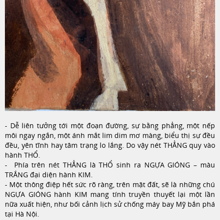
- Dễ liên tưởng tới một đoạn đường, sự bằng phẳng, một nếp
môi ngay ngắn, một ánh mắt lim dim mơ màng, biểu thị sự đều
đều, yên tĩnh hay tâm trạng lo lắng. Do vậy nét THẲNG quy vào
hành THỔ.
- Phía trên nét THẲNG là THỔ sinh ra NGỰA GIÓNG – màu
TRẮNG đại diện hành KIM.
- Một thông điệp hết sức rõ ràng, trên mặt đất, sẽ là những chú
NGỰA GIÓNG hành KIM mang tính truyền thuyết lại một lần
nữa xuất hiện, như bối cảnh lịch sử chống máy bay Mỹ bắn phá
tại Hà Nội.