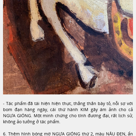
- Tác phẩm đã tái hiện hiện thực, thẳng thắn bày tỏ, nỗi sợ với
bom đạn hàng ngày, cái thứ hành KIM gây ám ảnh cho cả
NGỰA GIÓNG.
Một minh chứng cho tính đương đại, rất lịch sử,
không ảo tưởng ở tác phẩm.
6. Thêm hình bóng mờ NGỰA GIÓNG thứ 2, màu NÂU ĐEN, ẩn