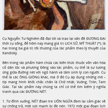
Cụ Nguyễn Tư Nghiêm đã đạt tới và trao lại vấn đề ĐƯƠNG ĐẠI
thời cụ sống, để hôm nay mang giá trị LỊCH SỬ, MỸ THUẬT (*), là
hai trong ba giá trị tối thượng của tác phẩm theo lý thuyết của
Kandisky.
Bên trong tác phẩm hàm chứa các kiến thức thuộc vốn văn hóa
cổ dân tộc và phương Đông vào tác phẩm, cụ thể là sự tương
ứng giữa đường nét với ngũ hành và tâm sinh lý con người. Cụ
thể là c
ác ÔNG GIÓNG khác, mà ở đó Cụ áp dụng những mô –
típ mang hình khối chắc chắn là Chữ nhật, Vuông, Tròn, Tam
Giác. Tại tác phẩm này chúng ta chỉ có thể
tìm kiếm ý nghĩa
tranh qua các ĐƯỜNG NÉT:
1. Từ đỉnh xuống, NÉT đoạn tre UỐN NGỬA đem lại cảm giác về
sự chống trả, một sức mạnh bị đè nén. 1972 một giai đoạn lịch