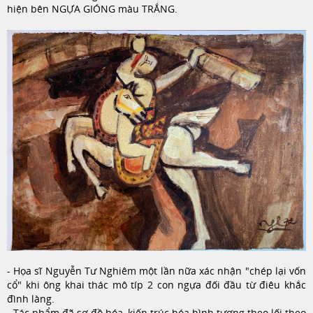
hiện bên NGỰA GIÓNG màu TRẮNG.
- Họa sĩ Nguyễn Tư Nghiêm một lần nữa xác nhận "chép lại vốn
cổ" khi ông khai thác mô típ 2 con ngựa đối đầu từ điêu khắc
đình làng.
- Tác phẩm đã sơ đồ hóa, kiến trúc hóa hình tượng theo lối theo