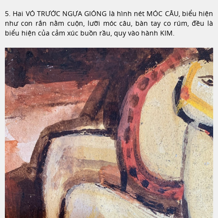
5. Hai VÓ TRƯỚC NGỰA GIÓNG là hình nét MÓC CÂU, biểu hiện
như con rắn nằm cuộn, lưỡi móc câu, bàn tay co rúm, đều là
biểu hiện của cảm xúc buồn rầu, quy vào hành KIM.