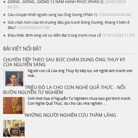
GIÓNG...GIÓNG...GIÓNG 12 NĂM HẠNH PHÚC (PHẦN 2)
(24/03/2024
05:37)
Câu chuyện khởi nguồn sáng tạo Ông Gióng (Phần 1)
(15/03/2024 04:44)
Gót chân Asin của thị trường đấu giá tranh Đông Dương, Kháng Chiến ở
đâu?
(15/03/2024 01:50)
Điêu khắc đình làng với sự diễn đạt trong tranh múa cổ
(17/01/2024 11:07)
BÀI VIẾT NỔI BẬT
CHUYỆN TIẾP THEO SAU BỨC CHÂN DUNG ÔNG THỤY KÝ
CỦA NGUYỄN SÁNG
Người con cả của ông Thụy Ký tiếp tục với nghề làm tranh sơn
mài...
TRIỆU ĐÔ LA CHO CON NGHÉ QUẢ THỰC - NỖI
BUỒN NGUYỄN TƯ NGHIÊM
Sinh thời họa sĩ Nguyễn Tư Nghiêm chưa bao giờ thích tranh
Con Nghé Quả Thực, dù cho các nhà nghiên ...
NHỮNG NGƯỜI NGHIÊN CỨU THẦM LẶNG