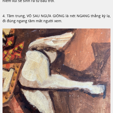
niềm vui sẽ sinh ra từ bầu trời.
4. Tầm trung, VÓ SAU NGỰA GIÓNG là nét NGANG thẳng kỳ lạ,
đi đúng ngang tầm mắt người xem.