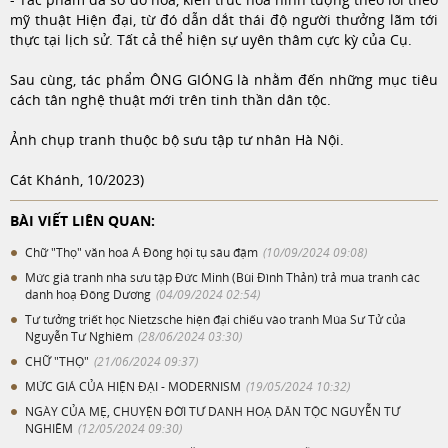
mỹ thuật Hiện đại, từ đó dẫn dắt thái độ người thưởng lãm tới
thực tại lịch sử. Tất cả thể hiện sự
uyên thâm cực kỳ của Cụ.
Sau cùng, t
ác phẩm ÔNG GIÓNG là nhằm đến những mục tiêu
cách tân nghệ thuật mới trên tinh thần dân tộc.
Ảnh chụp tranh thuộc bộ sưu tập tư nhân Hà Nội.
Cát Khánh, 10/2023)
BÀI VIẾT LIÊN QUAN:
Chữ "Thọ" văn hoá Á Đông hội tụ sâu đậm
(10/09/2024 09:08)
Mức giá tranh nhà sưu tập Đức Minh (Bùi Đình Thản) trả mua tranh các
danh hoạ Đông Dương
(04/09/2024 02:54)
Tư tưởng triết học Nietzsche hiện đại chiếu vào tranh Múa Sư Tử của
Nguyễn Tư Nghiêm
(28/06/2024 03:30)
CHỮ "THỌ"
(21/06/2024 09:37)
MỨC GIÁ CỦA HIỆN ĐẠI - MODERNISM
(19/05/2024 10:32)
NGÀY CỦA MẸ, CHUYỆN ĐỜI TƯ DANH HOẠ DÂN TỘC NGUYỄN TƯ
NGHIÊM
(12/05/2024 09:30)