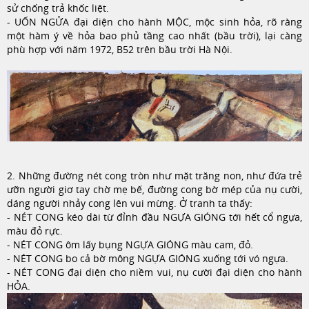
sử chống trả khốc liệt.
- UỐN NGỬA đại diện cho hành MỘC, mộc sinh hỏa, rõ ràng
một hàm ý về hỏa bao phủ tầng cao nhất (bầu trời), lại càng
phù hợp với năm 1972, B52 trên bầu trời Hà Nội.
2. Những đường nét cong tròn như mặt trăng non, như đứa trẻ
ưỡn người giơ tay chờ mẹ bế, đường cong bờ mép của nụ cười,
dáng người nhảy cong lên vui mừng. Ở tranh ta thấy:
- NÉT CONG kéo dài từ đỉnh đầu NGỰA GIÓNG tới hết cổ ngựa,
màu đỏ rực.
- NÉT CONG ôm lấy bụng NGỰA GIÓNG màu cam, đỏ.
- NÉT CONG bo cả bờ mông NGỰA GIÓNG xuống tới vó ngựa.
- NÉT CONG đại diện cho niềm vui, nụ cười đại diện cho hành
HỎA.